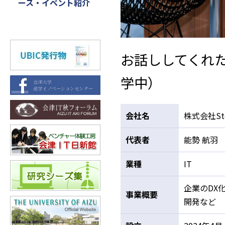
ース・イベント紹介
お話ししてくれた
学中）
会社名
株式会社St
代表者
能勢 航羽
業種
IT
企業のDX
事業概要
開発など