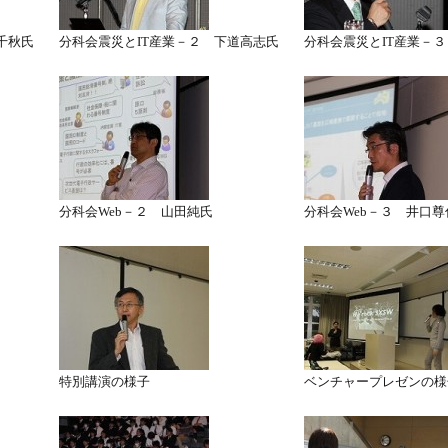
千秋氏
分科会震災とIT産業－２ 下道高志氏
分科会震災とIT産業－
分科会Web－２ 山田純氏
分科会Web－３ 井口尊
特別講演の様子
ベンチャープレゼンの様