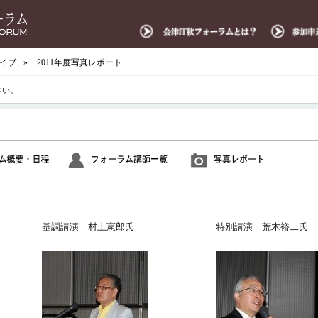
イブ
»
2011年度写真レポート
さい。
基調講演 村上憲郎氏
特別講演 荒木裕二氏