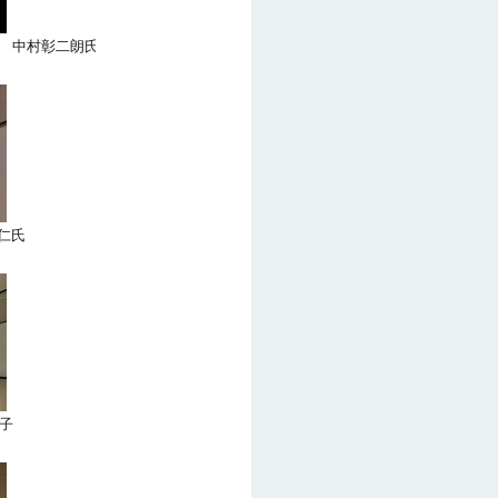
３ 中村彰二朗氏
仁氏
子