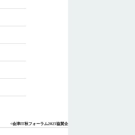
<会津IT秋フォーラム2025協賛企業>