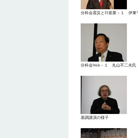
分科会震災とIT産業－１ 伊東
分科会Web－１ 丸山不二夫氏
基調講演の様子