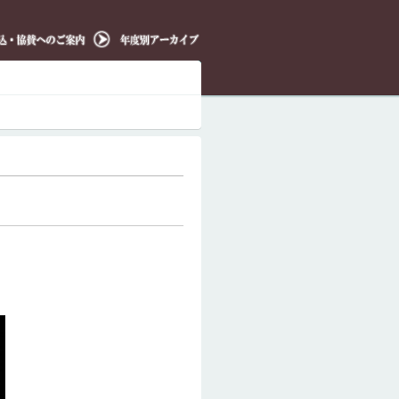
写真レポー
ト分科会