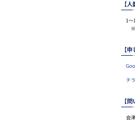
【人
1～
※
【申
Go
チ
【問
会津