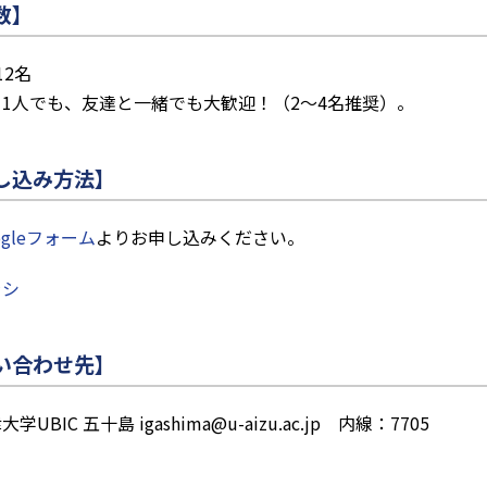
数】
12名
1人でも、友達と一緒でも大歓迎！（2～4名推奨）。
し込み方法】
ogleフォーム
よりお申し込みください。
ラシ
い合わせ先】
大学UBIC 五十島 igashima@u-aizu.ac.jp 内線：7705