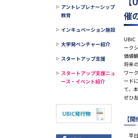
【
アントレプレナーシップ
催
教育
インキュベーション施設
UBIC
大学発ベンチャー紹介
ーク
価値
スタートアップ支援
将来
ワー
スタートアップ支援ニュ
ード
ース・イベント紹介
て、
ぜひ
【開
平