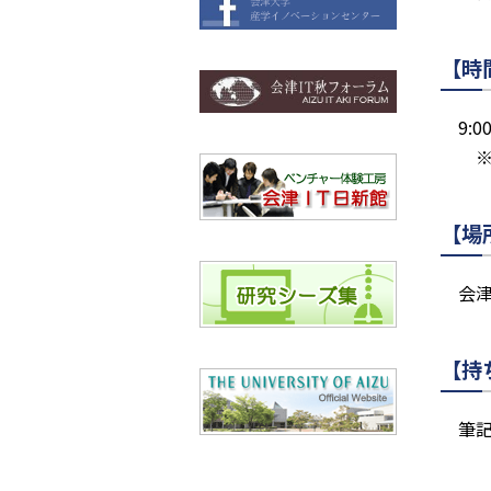
【時
9:
※
【場
会
【持
筆