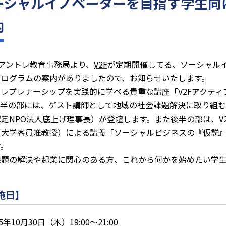
ーシャルイノベーターを目指す学生向
内
アントレ教育事務局より、
V2F
が定期開催してる、ソーシャル
プログラムの案内がありましたので、お知らせいたします。
トレプレナーシップを実践的に学べる貴重な講座「V2Fアクテ
前半の部には、ゲスト講師として地域の社会課題解決に取り組
定NPO法人底上げ理事長）が登壇します。また後半の部は、V
戸大学客員准教授）による講義「ソーシャルビジネスの『仮説
す。
課題の解決や起業に関心のある方、これから何かを始めたい学
施日】
25年10月30日（木）19:00〜21:00