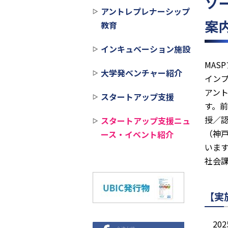
ソ
アントレプレナーシップ
案
教育
インキュベーション施設
MASP
大学発ベンチャー紹介
イン
アン
スタートアップ支援
す。
授／認
スタートアップ支援ニュ
（神
ース・イベント紹介
いま
社会
【実
20