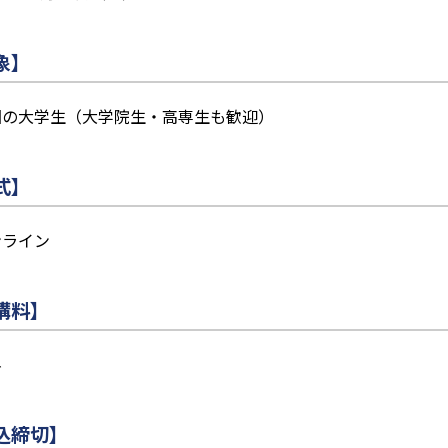
象】
国の大学生（大学院生・高専生も歓迎）
式】
ンライン
講料】
料
込締切】