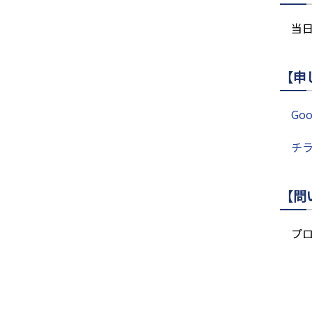
当
【申
Go
チ
【問
プ