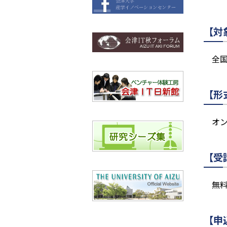
【対
全
【形
オ
【受
無
【申