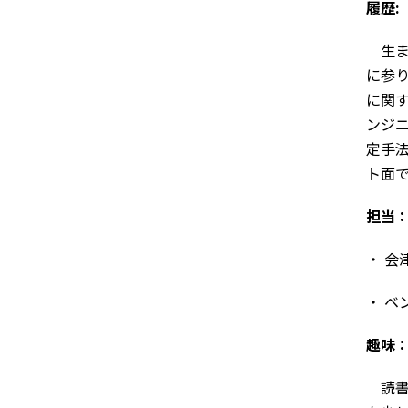
履歴:
生ま
に参
に関
ンジ
定手
ト面
担当
・ 
・ ベ
趣味
読書