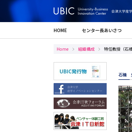
HOME
センター長あいさつ
Home
組織構成
特任教授（石
石橋 