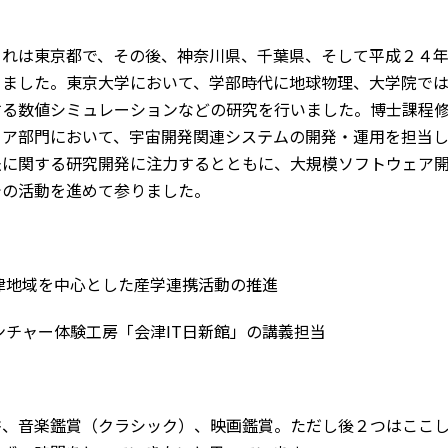
れは東京都で、その後、神奈川県、千葉県、そして平成２４年1
りました。東京大学において、学部時代に地球物理、大学院で
する数値シミュレーションなどの研究を行いました。博士課程
ニア部門において、宇宙開発関連システムの開発・運用を担当
法に関する研究開発に注力するとともに、大規模ソフトウェア
での活動を進めて参りました。
：
会津地域を中心とした産学連携活動の推進
ンチャー体験工房「会津IT日新館」の講義担当
：
、音楽鑑賞（クラシック）、映画鑑賞。ただし後２つはここし