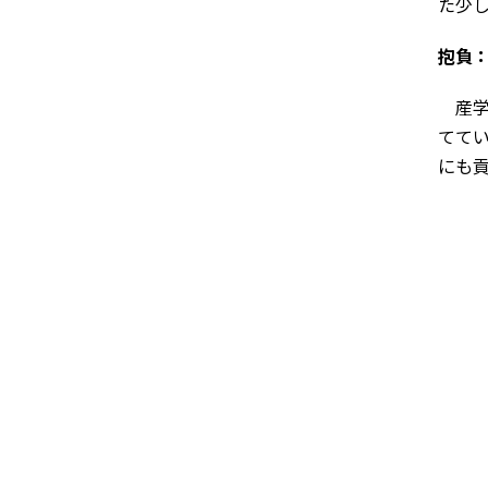
た少
抱負
産学
てて
にも